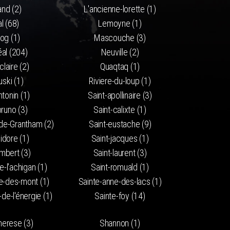
and (2)
L'ancienne-lorette (1)
l (68)
Lemoyne (1)
og (1)
Mascouche (3)
al (204)
Neuville (2)
claire (2)
Quaqtaq (1)
ski (1)
Riviere-du-loup (1)
ntonin (1)
Saint-apollinaire (3)
bruno (3)
Saint-calixte (1)
de-Grantham (2)
Saint-eustache (9)
sidore (1)
Saint-jacques (1)
ambert (3)
Saint-laurent (3)
e-l'achigan (1)
Saint-romuald (1)
e-des-mont (1)
Sainte-anne-des-lacs (1)
de-l'énergie (1)
Sainte-foy (14)
herese (3)
Shannon (1)