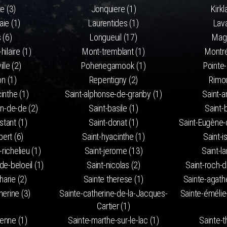
te (3)
Jonquiere (1)
Kirkl
ie (1)
Laurentides (1)
Lava
 (6)
Longueuil (17)
Mag
hilaire (1)
Mont-tremblant (1)
Montré
ille (2)
Pohenegamook (1)
Pointe-
n (1)
Repentigny (2)
Rimou
inthe (1)
Saint-alphonse-de-granby (1)
Saint-a
in-de-de (2)
Saint-basile (1)
Saint-
stant (1)
Saint-donat (1)
Saint-Eugène-
bert (6)
Saint-hyacinthe (1)
Saint-i
-richelieu (1)
Saint-jerome (13)
Saint-l
de-beloeil (1)
Saint-nicolas (2)
Saint-roch-d
harie (2)
Sainte therese (1)
Sainte-agath
herine (3)
Sainte-catherine-de-la-Jacques-
Sainte-émélie-
Cartier (1)
ienne (1)
Sainte-marthe-sur-le-lac (1)
Sainte-t