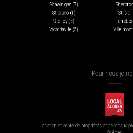
Shawinigan (7)
Sherbroo
St-bruno (1)
St-isid-
Ste foy (5)
Terrebon
Victoriaville (5)
Ville mont
Pour nous joind
Location et vente de propriétés et de locaux pr
Québec