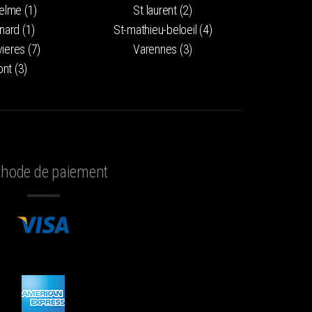
elme (1)
St laurent (2)
nard (1)
St-mathieu-beloeil (4)
vieres (7)
Varennes (3)
nt (3)
hode de paiement