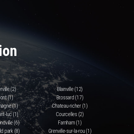
ion
rville (2)
Blainville (12)
ont (1)
Brossard (17)
magne (1)
Chateau-richer (1)
nt-luc (1)
Courcelles (2)
dville (6)
Farnham (1)
ld park (8)
Grenville-sur-la-rou (1)