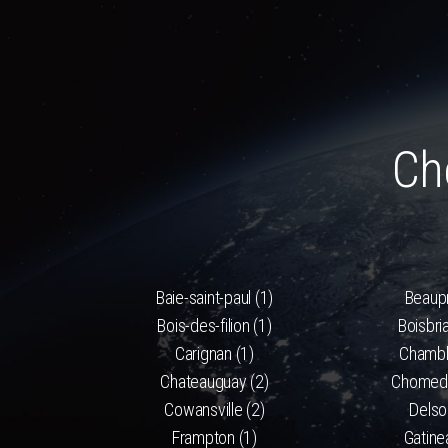
Ch
Baie-saint-paul (1)
Beaupr
Bois-des-filion (1)
Boisbri
Carignan (1)
Chambl
Chateauguay (2)
Chomede
Cowansville (2)
Delso
Frampton (1)
Gatine