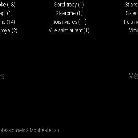
ke (13)
Sorel-tracy (1)
St ans
lapr (1)
St-jerome (1)
St-leo
ne (14)
Trois rivieres (11)
Trois-ri
 royal (2)
Ville saint laurent (1)
Vimo
re
Mét
ofessionnels à Montréal et au