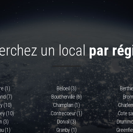
erchez un local
par rég
e (1)
Beloeil (3)
Berthie
and (7)
Boucherville (6)
Brom
y (10)
Champlain (1)
Charle
y (10)
Contrecoeur (1)
Cote sai
n (3)
Dorval (3)
Drummon
au (1)
Granby (1)
Greenfie